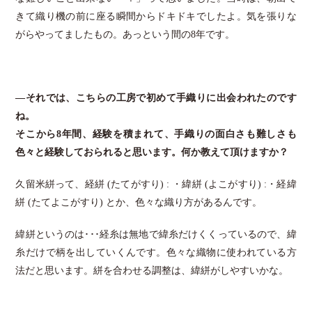
きて織り機の前に座る瞬間からドキドキでしたよ。気を張りな
がらやってましたもの。あっという間の8年です。
―それでは、こちらの工房で初めて手織りに出会われたのです
ね。
そこから8年間、経験を積まれて、手織りの面白さも難しさも
色々と経験しておられると思います。何か教えて頂けますか？
久留米絣って、経絣 (たてがすり) : ・緯絣 (よこがすり) :・経緯
絣 (たてよこがすり) とか、色々な織り方があるんです。
緯絣というのは･･･経糸は無地で緯糸だけくくっているので、緯
糸だけで柄を出していくんです。色々な織物に使われている方
法だと思います。絣を合わせる調整は、緯絣がしやすいかな。