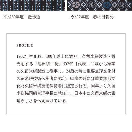
平成30年度 散歩道
令和2年度 春の目覚め
PROFILE
1952年生まれ。100年以上に渡り、久留米絣製造・販
売をする『池田絣工房』の3代目代表。22歳から家業
の久留米絣製造に従事し、24歳の時に重要無形文化財
久留米絣技術伝承者に認定。63歳の時には重要無形文
化財久留米絣技術保持者に認定される。同年より久留
米絣協同組合理事⻑に就任し、日本中に久留米絣の素
晴らしさを伝え続けている。