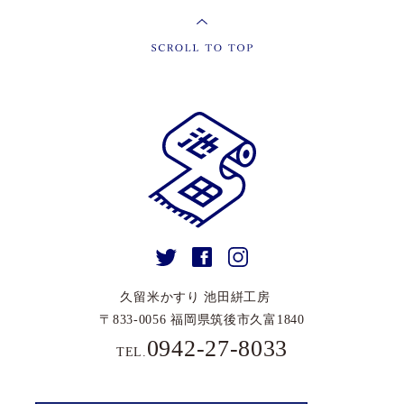
久留⽶かすり 池⽥絣⼯房
〒833-0056 福岡県筑後市久富1840
0942-27-8033
TEL.